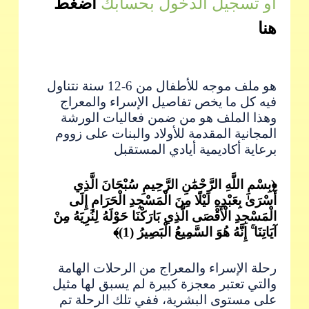
او تسجيل الدخول بحسابك
اضغط
هنا
ملف أنشطة الإسراء والمعراج
هو ملف موجه للأطفال من 6-12 سنة نتناول
فيه كل ما يخص تفاصيل الإسراء والمعراج
وهذا الملف هو من ضمن فعاليات الورشة
المجانية المقدمة للأولاد والبنات على زووم
برعاية أكاديمية أيادي المستقبل
﴿بِسْمِ اللَّهِ الرَّحْمَٰنِ الرَّحِيمِ سُبْحَانَ الَّذِي
أَسْرَىٰ بِعَبْدِهِ لَيْلًا مِنَ الْمَسْجِدِ الْحَرَامِ إِلَى
الْمَسْجِدِ الْأَقْصَى الَّذِي بَارَكْنَا حَوْلَهُ لِنُرِيَهُ مِنْ
آيَاتِنَا ۚ إِنَّهُ هُوَ السَّمِيعُ الْبَصِيرُ (1)﴾
رحلة الإسراء والمعراج من الرحلات الهامة
والتي تعتبر معجزة كبيرة لم يسبق لها مثيل
على مستوى البشرية، ففي تلك الرحلة تم