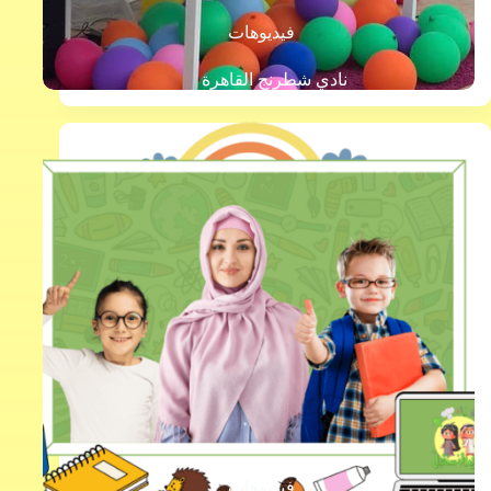
فيديوهات
نادي شطرنج القاهرة
فيديوهات