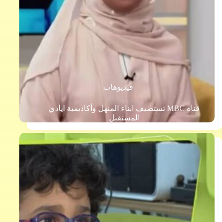
فيديوهات
قناة MBC تستضيف ابناء المنهل وأكاديمية ايادي
المستقبل