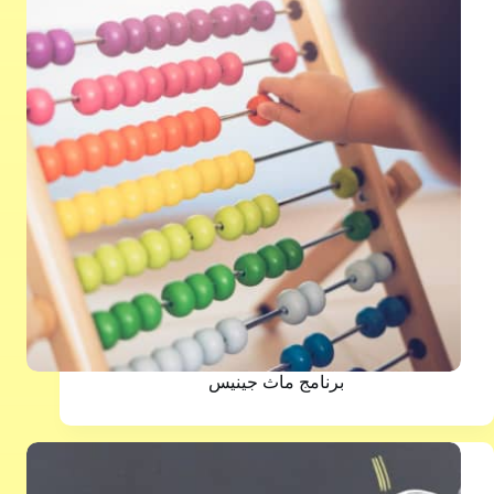
برنامج ماث جينيس