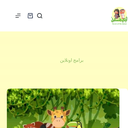
لتجاوز
لى
لمحتوى
عربة
التسوق
برامج اونلاين