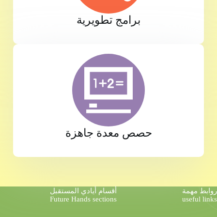
برامج تطويرية
حصص معدة جاهزة
روابط مهمة
أقسام أيادي المستقبل
Future Hands sections
useful links